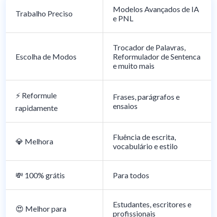
de novas palavras e frases em
Modelos Avançados de IA
Trabalho Preciso
seu conteúdo.
e PNL
Trocador de Palavras,
Escolha de Modos
Reformulador de Sentenca
e muito mais
⚡️ Reformule
Frases, parágrafos e
ensaios
rapidamente
Fluência de escrita,
💎 Melhora
vocabulário e estilo
💸 100% grátis
Para todos
Estudantes, escritores e
😍 Melhor para
profissionais