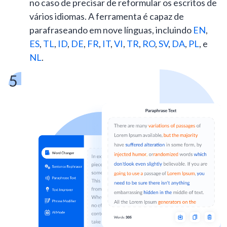
no caso de precisar de reformular os escritos de
vários idiomas. A ferramenta é capaz de
parafraseando em nove línguas, incluindo
EN
,
ES
,
TL
,
ID
,
DE
,
FR
,
IT
,
VI
,
TR
,
RO
,
SV
,
DA
,
PL
, e
NL
.