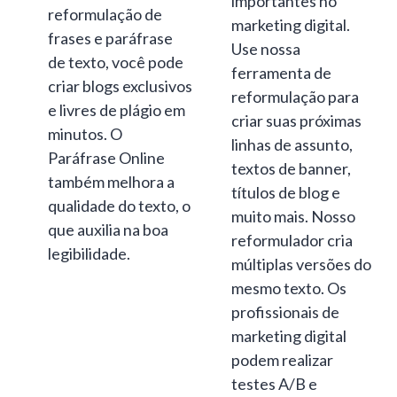
importantes no
reformulação de
marketing digital.
frases e paráfrase
Use nossa
de texto, você pode
ferramenta de
criar blogs exclusivos
reformulação para
e livres de plágio em
criar suas próximas
minutos. O
linhas de assunto,
Paráfrase Online
textos de banner,
também melhora a
títulos de blog e
qualidade do texto, o
muito mais. Nosso
que auxilia na boa
reformulador cria
legibilidade.
múltiplas versões do
mesmo texto. Os
profissionais de
marketing digital
podem realizar
testes A/B e