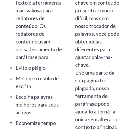
texto é a ferramenta
chave em conteúdo
mais valiosa para
já escrito é muito
redatores de
difícil, mas com
conteúdo. Os
nosso trocador de
redatores de
palavras, você pode
conteúdo usam
obter ideias
nossa ferramenta de
diferentes para
paráfrase para:
ajustar palavras-
chave.
Evite o plágio
E se uma parte da
Melhore o estilo de
sua página for
escrita
plagiada, nossa
ferramenta de
Escolha palavras
paráfrase pode
melhores para seus
ajudá-lo a torná-la
artigos
única sem alterar o
Economize tempo
contexto principal.