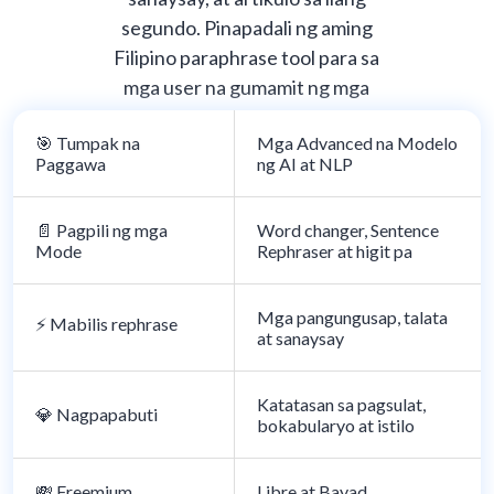
segundo. Pinapadali ng aming
Filipino paraphrase tool para sa
mga user na gumamit ng mga
bagong salita at parirala sa
🎯 Tumpak na
Mga Advanced na Modelo
kanilang nilalaman.
Paggawa
ng AI at NLP
📄 Pagpili ng mga
Word changer, Sentence
Mode
Rephraser at higit pa
Mga pangungusap, talata
⚡️ Mabilis rephrase
at sanaysay
Katatasan sa pagsulat,
💎 Nagpapabuti
bokabularyo at istilo
💸 Freemium
Libre at Bayad