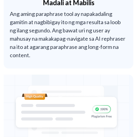
Madali at Mabilis
Ang aming paraphrase tool ay napakadaling
gamitin at nagbibigay ito ng mga resulta sa loob
ng ilang segundo. Ang bawat uri ng user ay
mahusay na makakapag-navigate sa AI rephraser
na ito at agarang paraphrase ang long-form na
content.