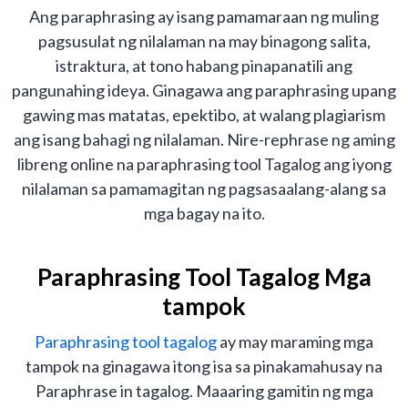
Ang paraphrasing ay isang pamamaraan ng muling
pagsusulat ng nilalaman na may binagong salita,
istraktura, at tono habang pinapanatili ang
pangunahing ideya. Ginagawa ang paraphrasing upang
gawing mas matatas, epektibo, at walang plagiarism
ang isang bahagi ng nilalaman. Nire-rephrase ng aming
libreng online na paraphrasing tool Tagalog ang iyong
nilalaman sa pamamagitan ng pagsasaalang-alang sa
mga bagay na ito.
Paraphrasing Tool Tagalog Mga
tampok
Paraphrasing tool tagalog
ay may maraming mga
tampok na ginagawa itong isa sa pinakamahusay na
Paraphrase in tagalog. Maaaring gamitin ng mga