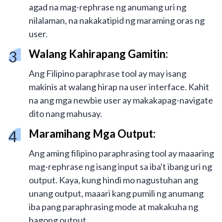
agad na mag-rephrase ng anumang uri ng
nilalaman, na nakakatipid ng maraming oras ng
user.
Walang Kahirapang Gamitin:
Ang Filipino paraphrase tool ay may isang
makinis at walang hirap na user interface. Kahit
na ang mga newbie user ay makakapag-navigate
dito nang mahusay.
Maramihang Mga Output:
Ang aming filipino paraphrasing tool ay maaaring
mag-rephrase ng isang input sa iba't ibang uri ng
output. Kaya, kung hindi mo nagustuhan ang
unang output, maaari kang pumili ng anumang
iba pang paraphrasing mode at makakuha ng
bagong output.