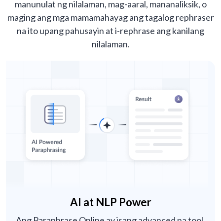
manunulat ng nilalaman, mag-aaral, mananaliksik, o
maging ang mga mamamahayag ang tagalog rephraser
na ito upang pahusayin at i-rephrase ang kanilang
nilalaman.
AI at NLP Power
Ang Paraphrase Online ay isang advanced na tool