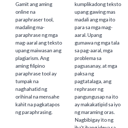
Gamit ang aming
kumplikadong teksto
online na
upang gawing mas
paraphraser tool,
madali ang mga ito
madaling ma-
para sa mga mag-
paraphrase ng mga
aaral. Upang
mag-aaral ang teksto
gumawa ng mga tala
upang maiwasan ang
sa pag-aaral, mga
plagiarism. Ang
problema sa
aming filipino
pagsasanay, at mga
paraphrase tool ay
paksa ng
tumpak na
pagtatalaga, ang
naghahatid ng
rephraser ng
orihinal na mensahe
pangungusap na ito
kahit na pagkatapos
ay makakatipid sa iyo
ng paraphrasing.
ng maraming oras.
Nagbibigay ito ng
iba't ibang ideya sa