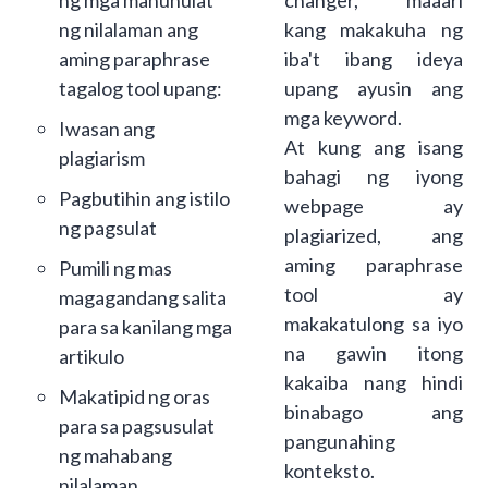
ng mga manunulat
changer, maaari
ng nilalaman ang
kang makakuha ng
aming paraphrase
iba't ibang ideya
tagalog tool upang:
upang ayusin ang
mga keyword.
Iwasan ang
At kung ang isang
plagiarism
bahagi ng iyong
Pagbutihin ang istilo
webpage ay
ng pagsulat
plagiarized, ang
aming paraphrase
Pumili ng mas
tool ay
magagandang salita
makakatulong sa iyo
para sa kanilang mga
na gawin itong
artikulo
kakaiba nang hindi
Makatipid ng oras
binabago ang
para sa pagsusulat
pangunahing
ng mahabang
konteksto.
nilalaman