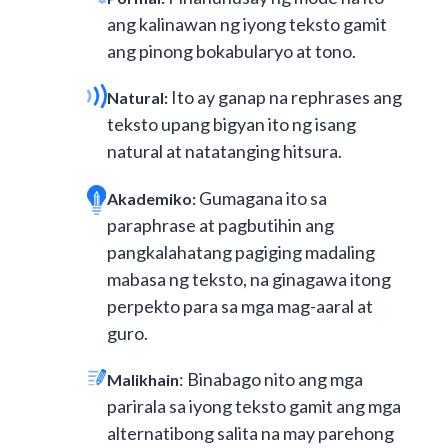
ang kalinawan ng iyong teksto gamit
ang pinong bokabularyo at tono.
Ito ay ganap na rephrases ang
Natural:
teksto upang bigyan ito ng isang
natural at natatanging hitsura.
Gumagana ito sa
Akademiko:
paraphrase at pagbutihin ang
pangkalahatang pagiging madaling
mabasa ng teksto, na ginagawa itong
perpekto para sa mga mag-aaral at
guro.
: Binabago nito ang mga
Malikhain
parirala sa iyong teksto gamit ang mga
alternatibong salita na may parehong