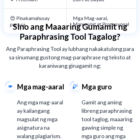
😍 Pinakamahusay
Mga Mag-aaral,
Manunulat at Propesyonal
para sa
Sino ang Maaaring Gumamit ng
Paraphrasing Tool Tagalog?
Ang Paraphrasing Tool ay lubhang nakakatulong para
sa sinumang gustong mag-paraphrase ng teksto at
karaniwang ginagamit ng:
Mga mag-aaral
Mga guro
Ang mga mag-aaral
Gamit ang aming
ay kailangang
libreng paraphrasing
magsulat ng mga
tool taglog, maaaring
asignatura na
gawing simple ng
walang plagiarism.
mga guro ang mga