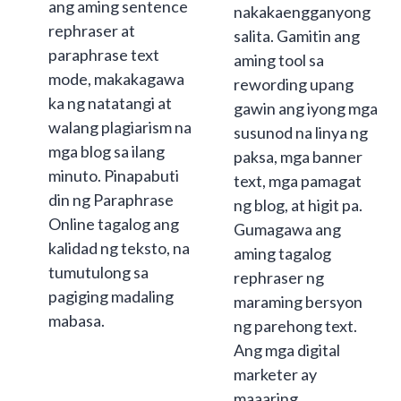
ang aming sentence
nakakaengganyong
rephraser at
salita. Gamitin ang
paraphrase text
aming tool sa
mode, makakagawa
rewording upang
ka ng natatangi at
gawin ang iyong mga
walang plagiarism na
susunod na linya ng
mga blog sa ilang
paksa, mga banner
minuto. Pinapabuti
text, mga pamagat
din ng Paraphrase
ng blog, at higit pa.
Online tagalog ang
Gumagawa ang
kalidad ng teksto, na
aming tagalog
tumutulong sa
rephraser ng
pagiging madaling
maraming bersyon
mabasa.
ng parehong text.
Ang mga digital
marketer ay
maaaring