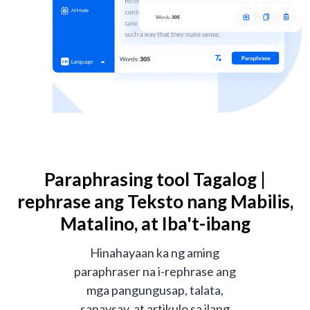
Paraphrasing tool Tagalog |
rephrase ang Teksto nang Mabilis,
Matalino, at Iba't-ibang
Hinahayaan ka ng aming
paraphraser na i-rephrase ang
mga pangungusap, talata,
sanaysay, at artikulo sa ilang