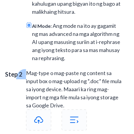
kahulugan upang bigyan ito ng bago at
malikhaing hitsura.
Ang mode na ito ay gagamit
AI Mode:
ng mas advanced na mga algorithm ng
AI upang masusing suriin at i-rephrase
ang iyong teksto para sa mas mahusay
na rephrasing.
Mag-type o mag-paste ng content sa
input box o mag-upload ng “.doc” file mula
sa iyong device. Maaari ka ring mag-
import ng mga file mula sa iyong storage
sa Google Drive.