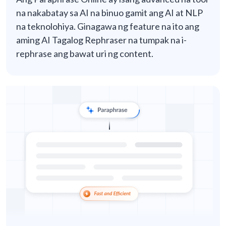
na nakabatay sa AI na binuo gamit ang AI at NLP
na teknolohiya. Ginagawa ng feature na ito ang
aming AI Tagalog Rephraser na tumpak na i-
rephrase ang bawat uri ng content.