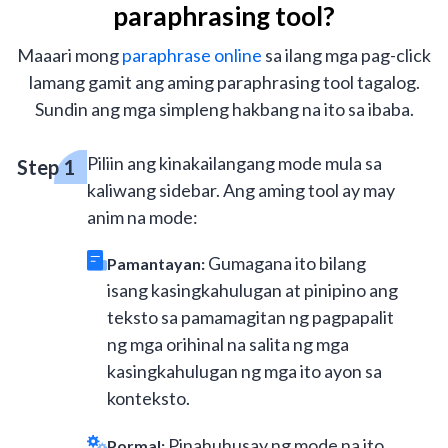
paraphrasing tool?
Maaari mong
paraphrase online
sa ilang mga pag-click
lamang gamit ang aming paraphrasing tool tagalog.
Sundin ang mga simpleng hakbang na ito sa ibaba.
Piliin ang kinakailangang mode mula sa
kaliwang sidebar. Ang aming tool ay may
anim na mode:
Gumagana ito bilang
Pamantayan:
isang kasingkahulugan at pinipino ang
teksto sa pamamagitan ng pagpapalit
ng mga orihinal na salita ng mga
kasingkahulugan ng mga ito ayon sa
konteksto.
Pinahuhusay ng mode na ito
Pormal: