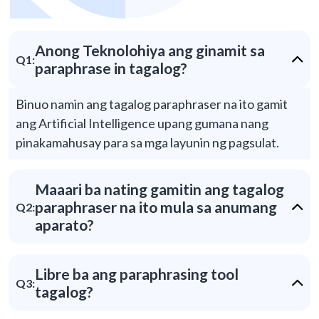
Anong Teknolohiya ang ginamit sa
Q1:
paraphrase in tagalog?
Binuo namin ang tagalog paraphraser na ito gamit
ang Artificial Intelligence upang gumana nang
pinakamahusay para sa mga layunin ng pagsulat.
Maaari ba nating gamitin ang tagalog
paraphraser na ito mula sa anumang
Q2:
aparato?
Libre ba ang paraphrasing tool
Q3:
tagalog?