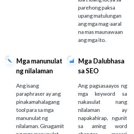
parehong paksa
upang matulungan
ang mga mag-aaral
na mas maunawaan
ang mga ito.
Mga manunulat
Mga Dalubhasa
ng nilalaman
sa SEO
Ang isang
Ang pagsasaayos ng
paraphraser ay ang
mga keyword sa
pinakamahalagang
nakasulat nang
tool para sa mga
nilalaman ay
manunulat ng
napakahirap, ngunit
nilalaman. Ginagamit
sa aming word