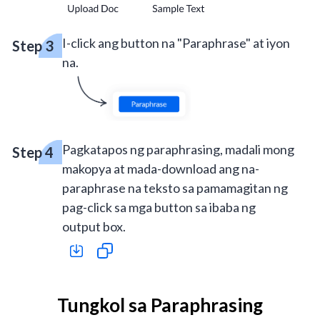
I-click ang button na "Paraphrase" at iyon
na.
Pagkatapos ng paraphrasing, madali mong
makopya at mada-download ang na-
paraphrase na teksto sa pamamagitan ng
pag-click sa mga button sa ibaba ng
output box.
Tungkol sa Paraphrasing